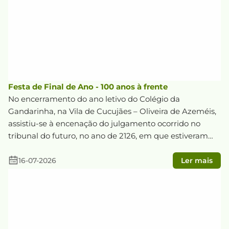
Festa de Final de Ano - 100 anos à frente
No encerramento do ano letivo do Colégio da
Gandarinha, na Vila de Cucujães – Oliveira de Azeméis,
assistiu-se à encenação do julgamento ocorrido no
tribunal do futuro, no ano de 2126, em que estiveram
em discussão os crimes que têm sido praticados contra
o planeta Terra, a nossa casa comum.
16-07-2026
Ler mais