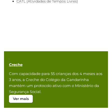
CATL (Atividades de Tempos Livres)
Creche
Com capacidade para 55 crianças dos 4 meses aos
3 anos, a Creche do Colégio da Gandarinha
mantém um protocolo ativo com o Ministério da
Segurança Social.
Ver mais