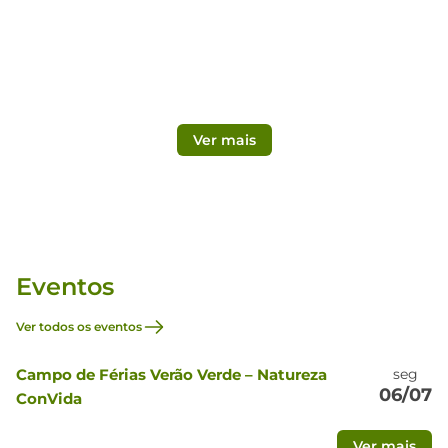
fundadora
Com sede no lugar da Gandarinha, freguesia de
Cucujães, Oliveira de Azeméis, a Fundação
Condessa Penha Longa, instituição particular de
solidariedade social é a sucessora do Asilo da
Ver mais
Gandarinha…
Eventos
Ver todos os eventos
Campo de Férias Verão Verde – Natureza
seg
06/07
ConVida
Ver mais